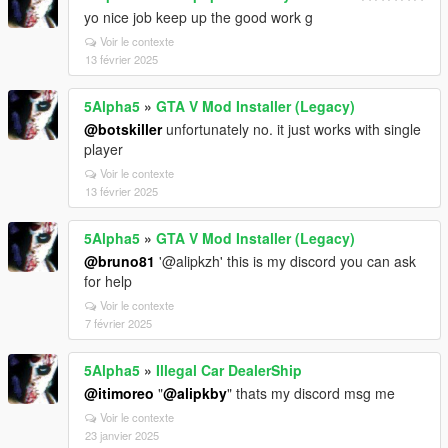
yo nice job keep up the good work g
Voir le contexte
13 février 2025
5Alpha5
»
GTA V Mod Installer (Legacy)
@botskiller
unfortunately no. it just works with single
player
Voir le contexte
13 février 2025
5Alpha5
»
GTA V Mod Installer (Legacy)
@bruno81
'@alipkzh' this is my discord you can ask
for help
Voir le contexte
7 février 2025
5Alpha5
»
Illegal Car DealerShip
@itimoreo
"
@alipkby
" thats my discord msg me
Voir le contexte
23 janvier 2025