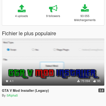
4 uploads
9 followers
93 055
téléchargements
Fichier le plus populaire
4.1
75 094
95
GTA V Mod Installer (Legacy)
3.6
By
5Alpha5