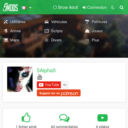
Show Adult
Connexion
Utilitaires
Véhicules
Peintures
Armes
Scripts
Joueur
Maps
Divers
Plus
5Alpha5
Support me on
1 fichier aimé
40 commentaires
4 vidéos