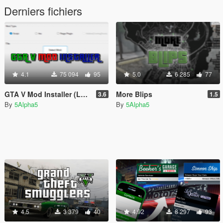
Derniers fichiers
4.1
75 094
95
5.0
6 285
77
GTA V Mod Installer (Legacy)
More Blips
3.6
1.5
By
5Alpha5
By
5Alpha5
4.5
3 379
40
4.92
8 297
93