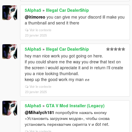
5Alpha5
»
Illegal Car DealerShip
@itimoreo
you can give me your discord ill make you
a thumbnail and send it there
Voir le contexte
23 janvier 2025
5Alpha5
»
Illegal Car DealerShip
hey man nice work you got going on here.
if you could share me the way you drew that text on
the screen i would apreciate it and in return i'll create
you a nice looking thumbnail.
keep up the good work my man ✊✊
Voir le contexte
23 janvier 2025
5Alpha5
»
GTA V Mod Installer (Legacy)
@Mihalych181
попробуйте нажать кнопку
«Установить загрузчик модов», чтобы снова
установить перехватчик скрипта v и dot net.
Voir le contexte