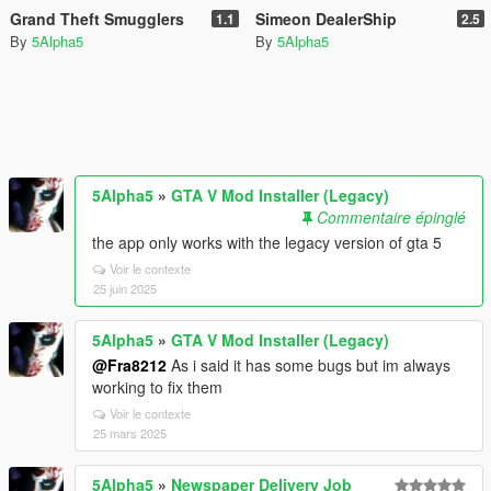
Grand Theft Smugglers
Simeon DealerShip
1.1
2.5
By
5Alpha5
By
5Alpha5
5Alpha5
»
GTA V Mod Installer (Legacy)
Commentaire épinglé
the app only works with the legacy version of gta 5
Voir le contexte
25 juin 2025
5Alpha5
»
GTA V Mod Installer (Legacy)
@Fra8212
As i said it has some bugs but im always
working to fix them
Voir le contexte
25 mars 2025
5Alpha5
»
Newspaper Delivery Job