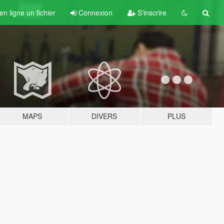
n ligne un fichier
Connexion
S'inscrire
MAPS
DIVERS
PLUS