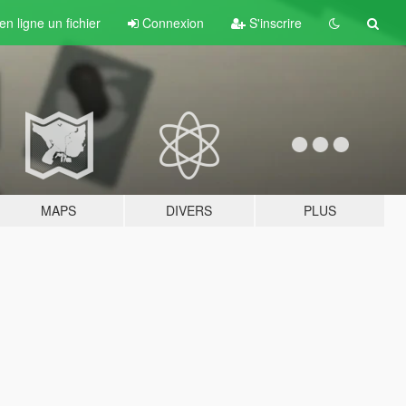
n ligne un fichier
Connexion
S'inscrire
MAPS
DIVERS
PLUS