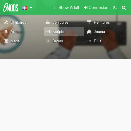
Show Adult
Connexion
Utilitaires
Véhicules
Peintures
Armes
Scripts
Joueur
Maps
Divers
Plus