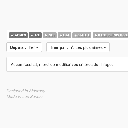
ARMES
ASI
.NET
LUA
GTALUA
RAGE PLUGIN HOO
Depuis :
Hier
Trier par :
Les plus aimés
Aucun résultat, merci de modifier vos critères de filtrage.
Designed in Alderney
Made in Los Santos