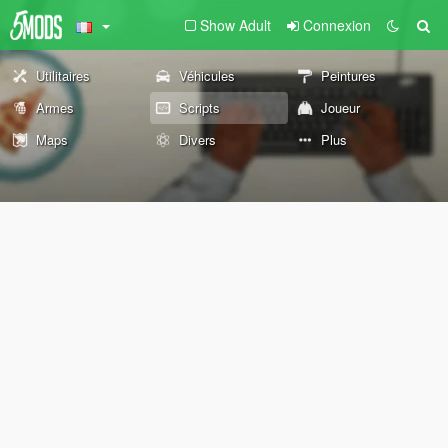
Show Adult
Connexion
Utilitaires
Véhicules
Peintures
Armes
Scripts
Joueur
Maps
Divers
Plus