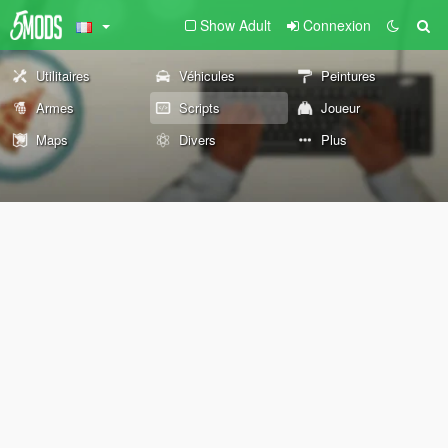
Show Adult
Connexion
Utilitaires
Véhicules
Peintures
Armes
Scripts
Joueur
Maps
Divers
Plus