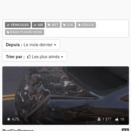
VÉHICULES
ASI
.NET
LUA
GTALUA
RAGE PLUGIN HOOK
Depuis :
Le mois dernier
Trier par :
Les plus aimés
4.75
1 377
16
RealCarDamage
0.8