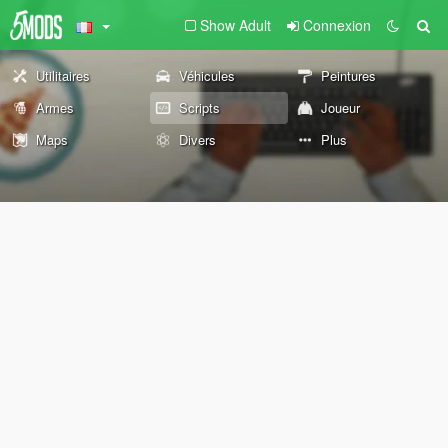
Show Adult
Connexion
Utilitaires
Véhicules
Peintures
Armes
Scripts
Joueur
Maps
Divers
Plus