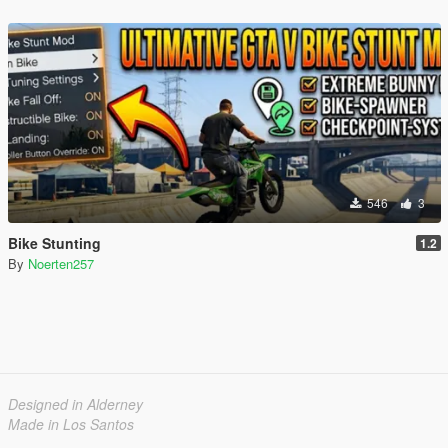
546
3
Bike Stunting
1.2
By
Noerten257
Designed in Alderney
Made in Los Santos