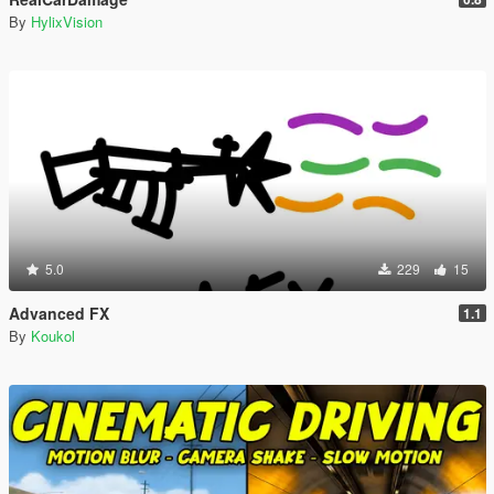
By
HylixVision
5.0
229
15
Advanced FX
1.1
By
Koukol