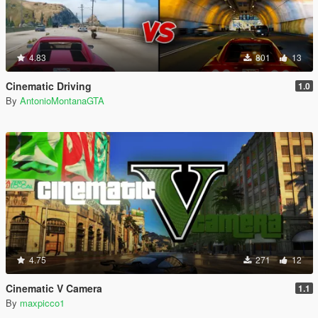
4.83
801
13
Cinematic Driving
1.0
By
AntonioMontanaGTA
4.75
271
12
Cinematic V Camera
1.1
By
maxpicco1