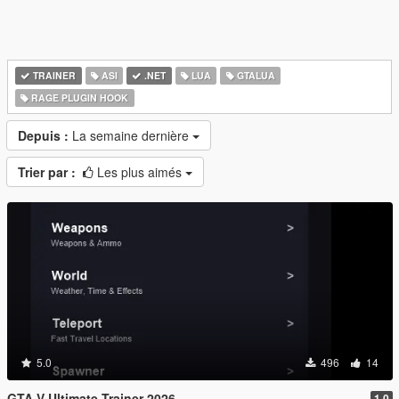
TRAINER
ASI
.NET
LUA
GTALUA
RAGE PLUGIN HOOK
Depuis :
La semaine dernière
Trier par :
Les plus aimés
5.0
496
14
GTA V Ultimate Trainer 2026
1.0