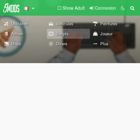
Show Adult
Connexion
Utilitaires
Véhicules
Peintures
Armes
Scripts
Joueur
Maps
Divers
Plus