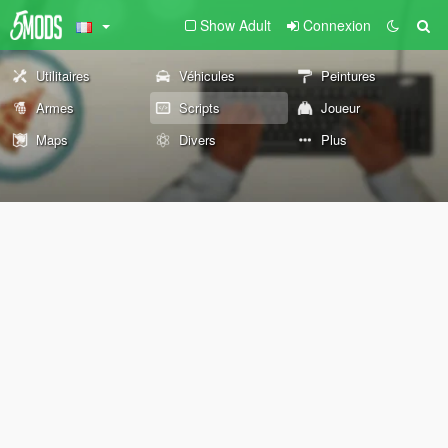
Show Adult
Connexion
Utilitaires
Véhicules
Peintures
Armes
Scripts
Joueur
Maps
Divers
Plus