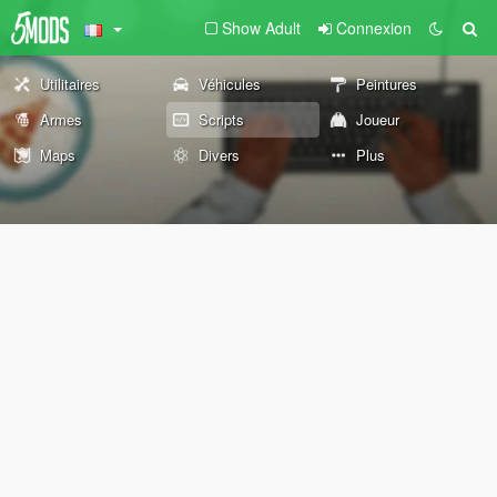
Show Adult
Connexion
Utilitaires
Véhicules
Peintures
Armes
Scripts
Joueur
Maps
Divers
Plus