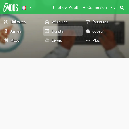
Show Adult
Connexion
Utilitaires
Véhicules
Peintures
Armes
Scripts
Joueur
Maps
Divers
Plus