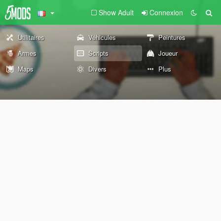
Show Adult
Connexion
Utilitaires
Véhicules
Peintures
Armes
Scripts
Joueur
Maps
Divers
Plus