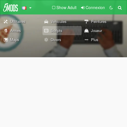
Show Adult
Connexion
Utilitaires
Véhicules
Peintures
Armes
Scripts
Joueur
Maps
Divers
Plus