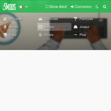
Show Adult
Connexion
Utilitaires
Véhicules
Peintures
Armes
Scripts
Joueur
Maps
Divers
Plus