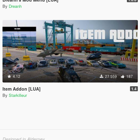
By
Dreanh
4.12
27 559
187
Item Addon [LUA]
1.4
By
Starkilleur
Designed in Alderney