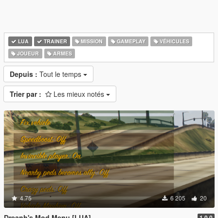
LUA
TRAINER
MISSION
GAMEPLAY
VÉHICULES
JOUEUR
ARMES
Depuis :
Tout le temps
Trier par :
Les mieux notés
4.75
6 205
20
Dreanh's Mod Menu [LUA]
1.0.0