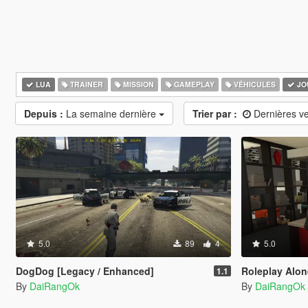
LUA
TRAINER
MISSION
GAMEPLAY
VÉHICULES
JO
Depuis :
La semaine dernière
Trier par :
Dernières v
5.0
89
4
5.0
DogDog [Legacy / Enhanced]
Roleplay Alone 
1.1
By
DaiRangOk
By
DaiRangOk