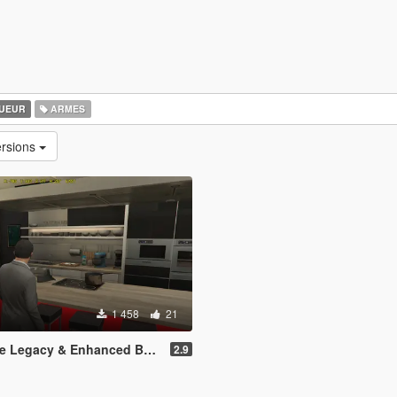
UEUR
ARMES
ersions
1 458
21
Legacy & Enhanced BETA TEST
2.9