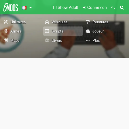
Show Adult
Connexion
Utilitaires
Véhicules
Peintures
Armes
Scripts
Joueur
Maps
Divers
Plus