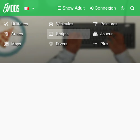
Show Adult
Connexion
Utilitaires
Véhicules
Peintures
Armes
Scripts
Joueur
Maps
Divers
Plus