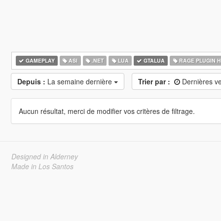
GAMEPLAY
ASI
.NET
LUA
GTALUA
RAGE PLUGIN 
Depuis :
La semaine dernière
Trier par :
Dernières v
Aucun résultat, merci de modifier vos critères de filtrage.
Designed in Alderney
Made in Los Santos