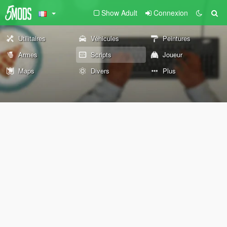
Show Adult
Connexion
Utilitaires
Véhicules
Peintures
Armes
Scripts
Joueur
Maps
Divers
Plus