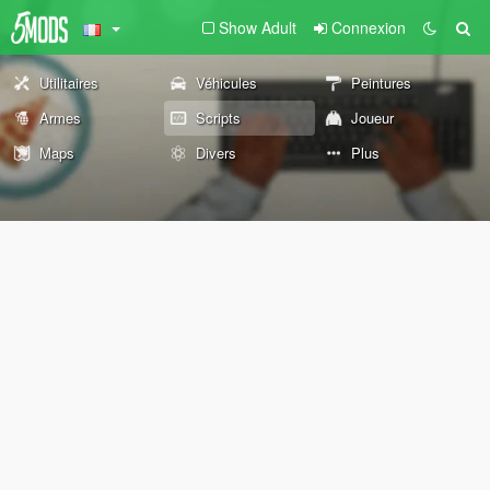
Show Adult
Connexion
Utilitaires
Véhicules
Peintures
Armes
Scripts
Joueur
Maps
Divers
Plus