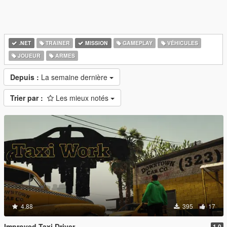
.NET
TRAINER
MISSION
GAMEPLAY
VÉHICULES
JOUEUR
ARMES
Depuis :
La semaine dernière
Trier par :
Les mieux notés
4.88
395
17
Improved Taxi Driver
1.0