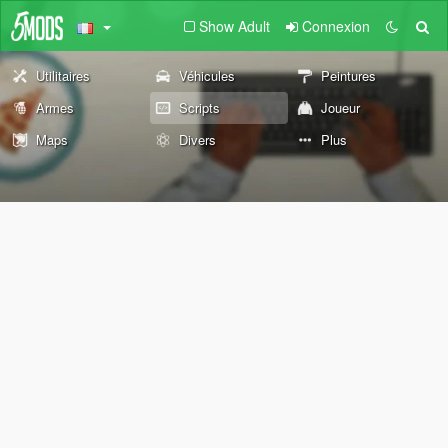
Show Adult
Connexion
Utilitaires
Véhicules
Peintures
Armes
Scripts
Joueur
Maps
Divers
Plus