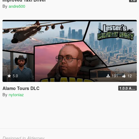
By
andre500
5.0
191
12
Alamo Tours DLC
1.0.0 Alpha
By
nytoniaz
Designed in Alderney