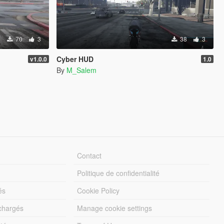
70
3
38
3
Cyber HUD
v1.0.0
1.0
By
M_Salem
Contact
Politique de confidentialité
és
Cookie Policy
échargés
Manage cookie settings