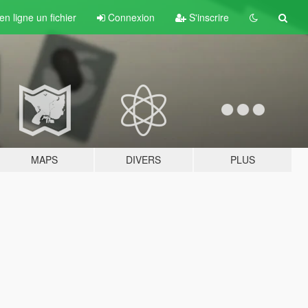
n ligne un fichier
Connexion
S'inscrire
MAPS
DIVERS
PLUS