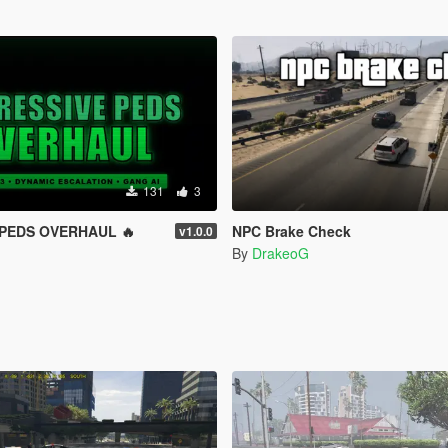
131
3
PEDS OVERHAUL 🔥
NPC Brake Check
v1.0.0
By
DrakeoG