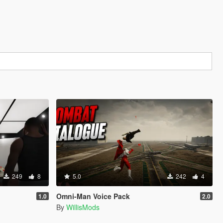
249
8
5.0
242
4
Omni-Man Voice Pack
1.0
2.0
By
WillisMods