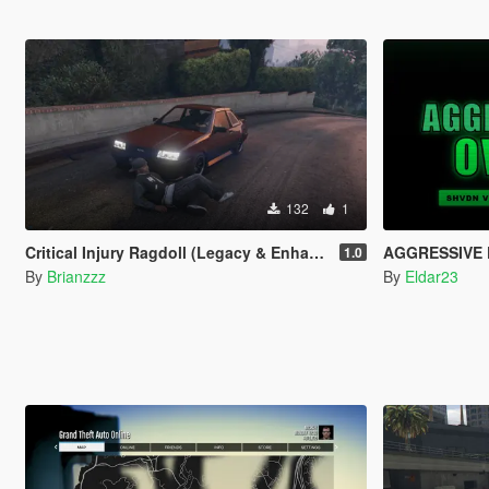
132
1
Critical Injury Ragdoll (Legacy & Enhanced)
AGGRESSIVE 
1.0
By
Brianzzz
By
Eldar23