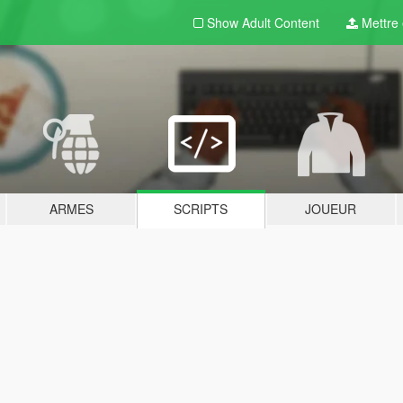
Show Adult
Content
Mettre e
ARMES
SCRIPTS
JOUEUR