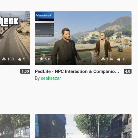
108
5
5.0
104
10
PedLife - NPC Interaction & Companion Actions [Legacy]
1.00
4.0
By
seaksezar