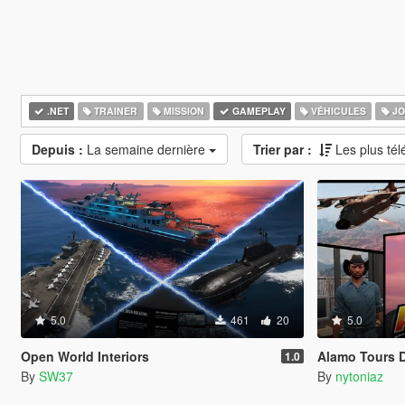
.NET
TRAINER
MISSION
GAMEPLAY
VÉHICULES
JO
Depuis :
La semaine dernière
Trier par :
Les plus té
5.0
461
20
5.0
Open World Interiors
Alamo Tours 
1.0
By
SW37
By
nytoniaz