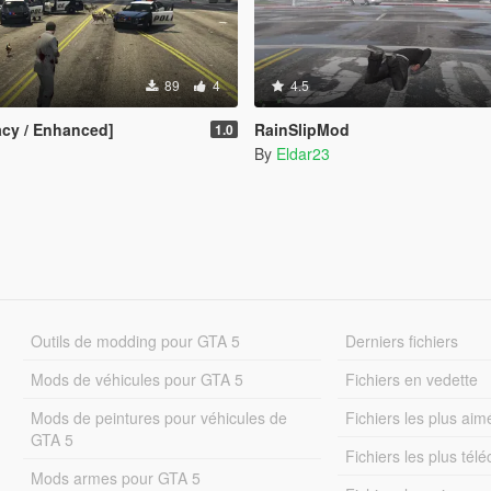
89
4
4.5
cy / Enhanced]
RainSlipMod
1.0
By
Eldar23
Outils de modding pour GTA 5
Derniers fichiers
Mods de véhicules pour GTA 5
Fichiers en vedette
Mods de peintures pour véhicules de
Fichiers les plus aim
GTA 5
Fichiers les plus tél
Mods armes pour GTA 5