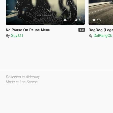
97
5
5.0
No Pause On Pause Menu
DogDog [Lega
1.0
By
Guy321
By
DaiRangOk
Designed in Alderney
Made in Los Santos