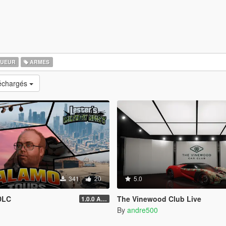
UEUR
ARMES
léchargés
341
20
5.0
DLC
The Vinewood Club Live
1.0.0 Alpha
By
andre500