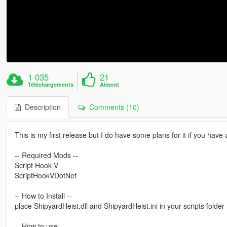
1 035
21
Téléchargements
Aiment
Description
Comments (10)
This is my first release but I do have some plans for it if you ha
-- Required Mods --
Script Hook V
ScriptHookVDotNet
-- How to Install --
place ShipyardHeist.dll and ShipyardHeist.ini in your scripts folder
-- How to use --