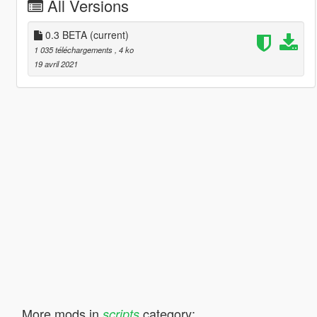
All Versions
0.3 BETA
(current)
1 035 téléchargements
, 4 ko
19 avril 2021
More mods in
category:
scripts