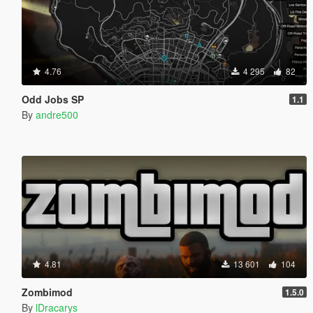
4.76
4 295
82
Odd Jobs SP
1.1
By
andre500
4.81
13 601
104
Zombimod
1.5.0
By
lDracarys_