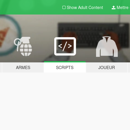
Show Adult
Content
Mettre e
ARMES
SCRIPTS
JOUEUR