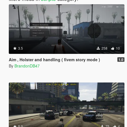
3.5
258
10
Aim , Holster and handling ( fivem story mode )
1.0
By
BrandonDB47
5.0
75
4