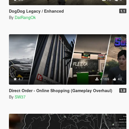
DogDog Legacy / Enhanced
1.1
By
DaiRangOk
4.7
4 169
40
Direct Order - Online Shopping (Gameplay Overhaul)
1.9
By
SW37