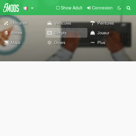
Show Adult
Connexion
Utilitaires
Véhicules
Peintures
Armes
Scripts
Joueur
Maps
Divers
Plus