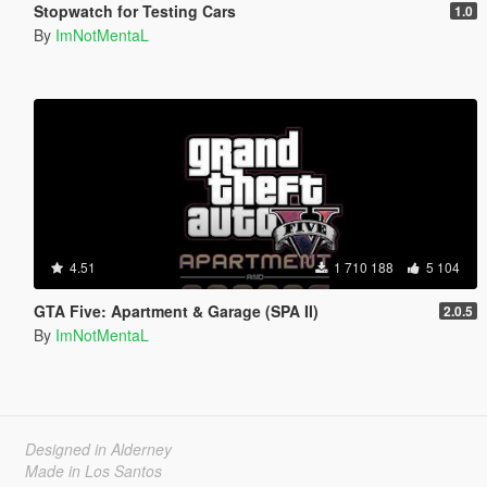
Stopwatch for Testing Cars
1.0
By
ImNotMentaL
4.51
1 710 188
5 104
GTA Five: Apartment & Garage (SPA II)
2.0.5
By
ImNotMentaL
Designed in Alderney
Made in Los Santos