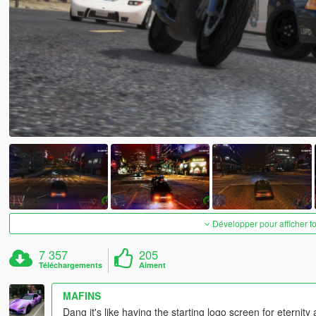
Développer pour afficher t
7 357
205
Téléchargements
Aiment
MAFINS
Dang it's like having the starting logo screen for eternity a