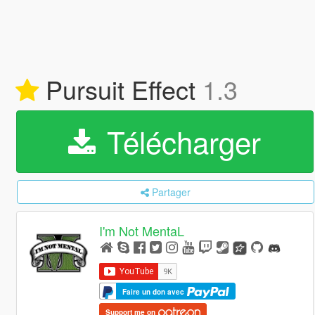
Pursuit Effect
1.3
Télécharger
Partager
I'm Not MentaL
Faire un don avec
Support me on