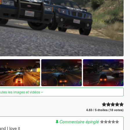
outes les images et vidéos
4.83 / 5 étoiles (18 votes)
Commentaire épinglé
nd I love it