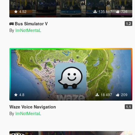
4.52
135 887
726
🚌 Bus Simulator V
1.2
By
ImNotMentaL
4.8
18 497
209
Waze Voice Navigation
1.1
By
ImNotMentaL