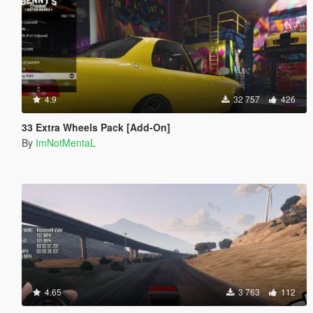
4.9
32 757
426
33 Extra Wheels Pack [Add-On]
By
ImNotMentaL
4.65
3 763
112