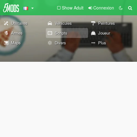
Show Adult
Connexion
Utilitaires
Véhicules
Peintures
Armes
Scripts
Joueur
Maps
Divers
Plus