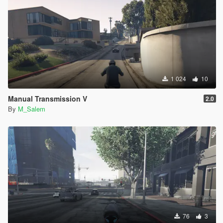
1 024
10
Manual Transmission V
2.0
By
M_Salem
76
3