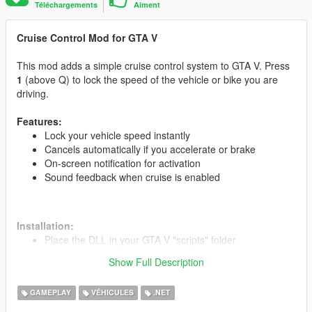
Téléchargements
Aiment
Cruise Control Mod for GTA V
This mod adds a simple cruise control system to GTA V. Press
1
(above Q) to lock the speed of the vehicle or bike you are
driving.
Features:
Lock your vehicle speed instantly
Cancels automatically if you accelerate or brake
On-screen notification for activation
Sound feedback when cruise is enabled
Installation:
Place the DLL in your GTA V "scripts" folder
Run the game and press 1 while driving to activate
Show Full Description
GAMEPLAY
VÉHICULES
.NET
Credits:
Developed by M_Salem