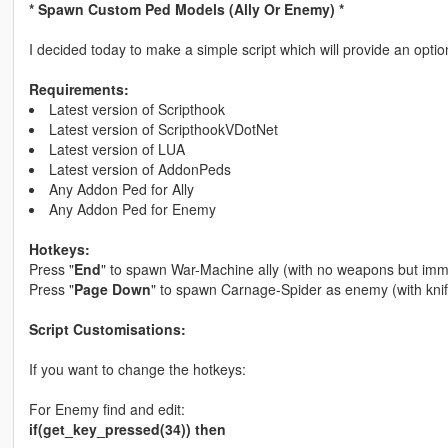
* Spawn Custom Ped Models (Ally Or Enemy) *
I decided today to make a simple script which will provide an opti
Requirements:
Latest version of Scripthook
Latest version of ScripthookVDotNet
Latest version of LUA
Latest version of AddonPeds
Any Addon Ped for Ally
Any Addon Ped for Enemy
Hotkeys:
Press "
End
" to spawn War-Machine ally (with no weapons but imm
Press "
Page Down
" to spawn Carnage-Spider as enemy (with knif
Script Customisations:
If you want to change the hotkeys:
For Enemy find and edit:
if(get_key_pressed(34)) then