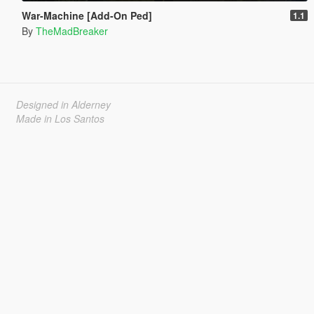
War-Machine [Add-On Ped]
1.1
By
TheMadBreaker
Designed in Alderney
Made in Los Santos