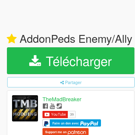
AddonPeds Enemy/Ally 
Télécharger
Partager
TheMadBreaker
Faire un don avec
Support me on