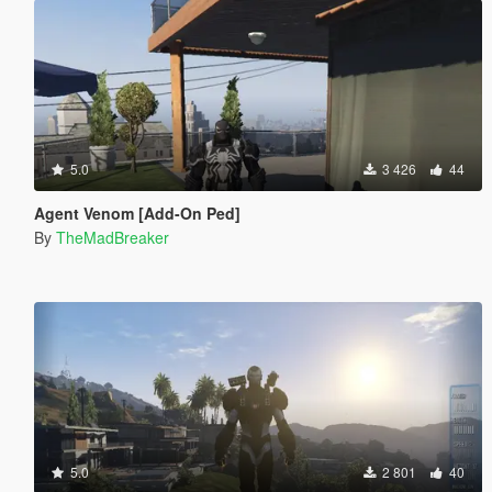
5.0
3 426
44
Agent Venom [Add-On Ped]
By
TheMadBreaker
5.0
2 801
40