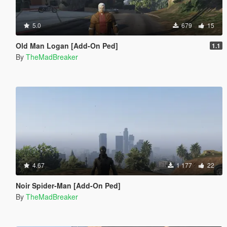
5.0
679
15
Old Man Logan [Add-On Ped]
1.1
By
TheMadBreaker
4.67
1 177
22
Noir Spider-Man [Add-On Ped]
By
TheMadBreaker