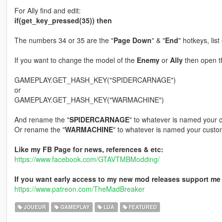
For Ally find and edit:
if(get_key_pressed(35)) then
The numbers 34 or 35 are the "
Page Down
" & "
End
" hotkeys, lis
If you want to change the model of the
Enemy
or
Ally
then open th
GAMEPLAY.GET_HASH_KEY("SPIDERCARNAGE")
or
GAMEPLAY.GET_HASH_KEY("WARMACHINE")
And rename the "
SPIDERCARNAGE
" to whatever is named your 
Or rename the "
WARMACHINE
" to whatever is named your cust
Like my FB Page for news, references & etc:
https://www.facebook.com/GTAVTMBModding/
If you want early access to my new mod releases support me 
https://www.patreon.com/TheMadBreaker
JOUEUR
GAMEPLAY
LUA
FEATURED