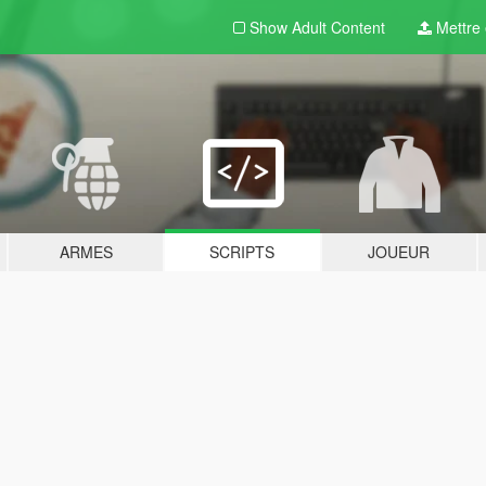
Show Adult
Content
Mettre e
ARMES
SCRIPTS
JOUEUR