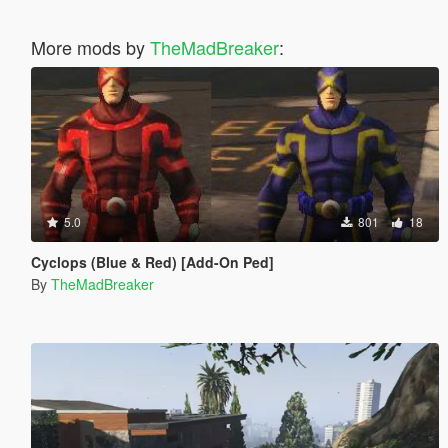
More mods by
TheMadBreaker
:
5.0
801
18
Cyclops (Blue & Red) [Add-On Ped]
By
TheMadBreaker