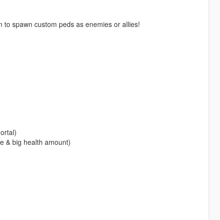
on to spawn custom peds as enemies or allies!
ortal)
e & big health amount)