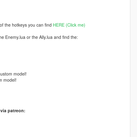
t of the hotkeys you can find
HERE (Click me)
e Enemy.lua or the Ally.lua and find the:
custom model!
om model!
via patreon: