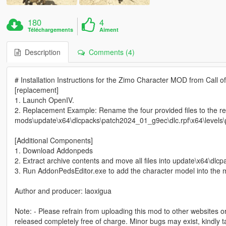
180
4
Téléchargements
Aiment
Description
Comments (4)
# Installation Instructions for the Zimo Character MOD from Call of
[replacement]
1. Launch OpenIV.
2. Replacement Example: Rename the four provided files to the 
mods\update\x64\dlcpacks\patch2024_01_g9ec\dlc.rpf\x64\level
[Additional Components]
1. Download Addonpeds
2. Extract archive contents and move all files into update\x64\dlc
3. Run AddonPedsEditor.exe to add the character model into the m
Author and producer: laoxigua
Note: - Please refrain from uploading this mod to other websites or
released completely free of charge. Minor bugs may exist, kindly t