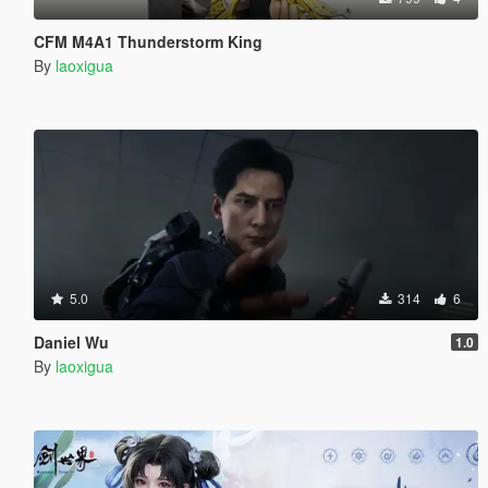
CFM M4A1 Thunderstorm King
By
laoxigua
5.0
314
6
Daniel Wu
1.0
By
laoxigua