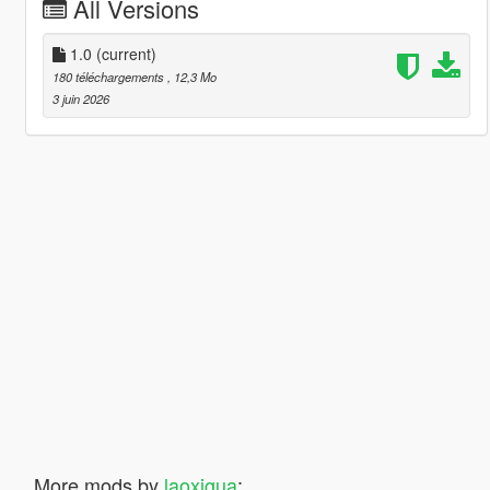
All Versions
1.0
(current)
180 téléchargements
, 12,3 Mo
3 juin 2026
More mods by
laoxigua
: