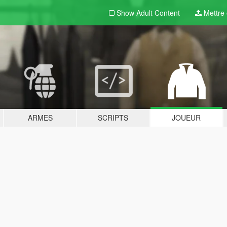
Show Adult
Content
Mettre e
ARMES
SCRIPTS
JOUEUR