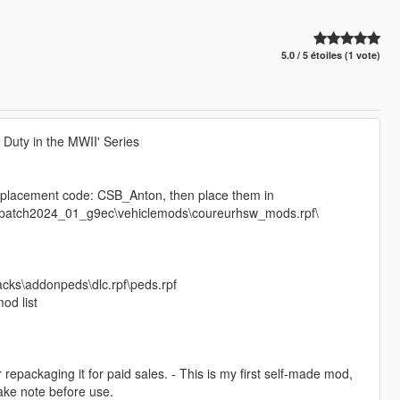
5.0 / 5 étoiles (1 vote)
 Duty in the MWII' Series
replacement code: CSB_Anton, then place them in
s\patch2024_01_g9ec\vehiclemods\coureurhsw_mods.rpf\
packs\addonpeds\dlc.rpf\peds.rpf
od list
 repackaging it for paid sales. - This is my first self-made mod,
ake note before use.