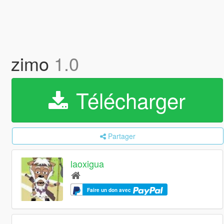
zimo
1.0
Télécharger
Partager
laoxigua
Faire un don avec