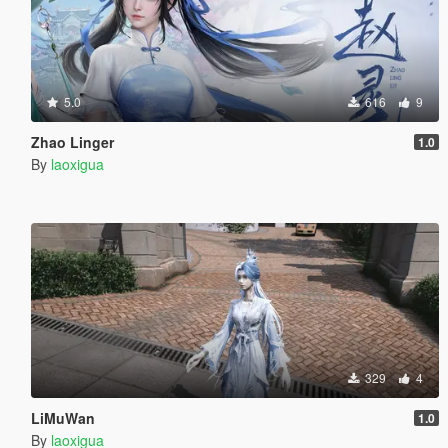
5.0
616
9
Zhao Linger
1.0
By
laoxigua
329
4
LiMuWan
1.0
By
laoxigua