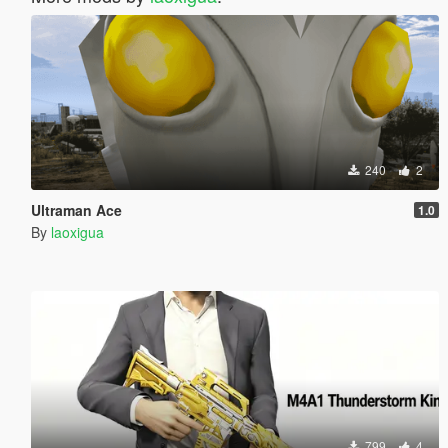
240
2
Ultraman Ace
1.0
By
laoxigua
799
4