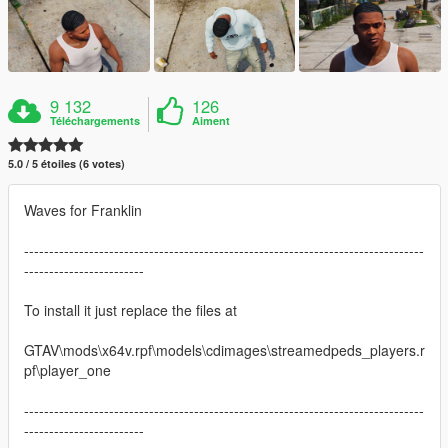
9 132
126
Téléchargements
Aiment
5.0 / 5 étoiles (6 votes)
Waves for Franklin
--------------------------------------------------------------------------------
------------------------
To install it just replace the files at
GTAV\mods\x64v.rpf\models\cdimages\streamedpeds_players.r
pf\player_one
--------------------------------------------------------------------------------
------------------------