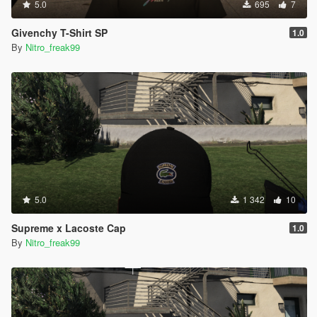
5.0
695
7
Givenchy T-Shirt SP
1.0
By
Nitro_freak99
5.0
1 342
10
Supreme x Lacoste Cap
1.0
By
Nitro_freak99