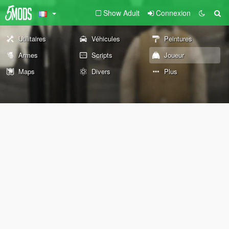
Show Adult
Connexion
Utilitaires
Véhicules
Peintures
Armes
Scripts
Joueur
Maps
Divers
Plus