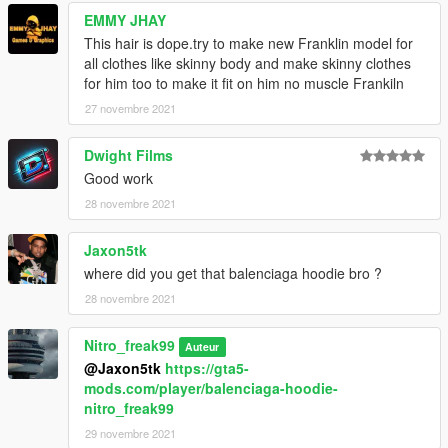
EMMY JHAY
This hair is dope.try to make new Franklin model for
all clothes like skinny body and make skinny clothes
for him too to make it fit on him no muscle Frankiln
27 novembre 2021
Dwight Films
Good work
28 novembre 2021
Jaxon5tk
where did you get that balenciaga hoodie bro ?
28 novembre 2021
Nitro_freak99
Auteur
@Jaxon5tk
https://gta5-
mods.com/player/balenciaga-hoodie-
nitro_freak99
29 novembre 2021