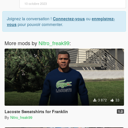
10 octobre 2023
Joignez la conversation !
Connectez-vous
ou
enregistrez-
vous
pour pouvoir commenter.
More mods by
Nitro_freak99
:
3 872
33
Lacoste Sweatshirts for Franklin
1.0
By
Nitro_freak99