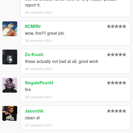
report it.
26 novembre 2021
KCMIR0
wow, fire!!!! great job.
26 novembre 2021
Ze-Krush
these actually not bad at all, good work
26 novembre 2021
IllegalePool44
fire
26 novembre 2021
Jaxon5tk
clean af
27 novembre 2021