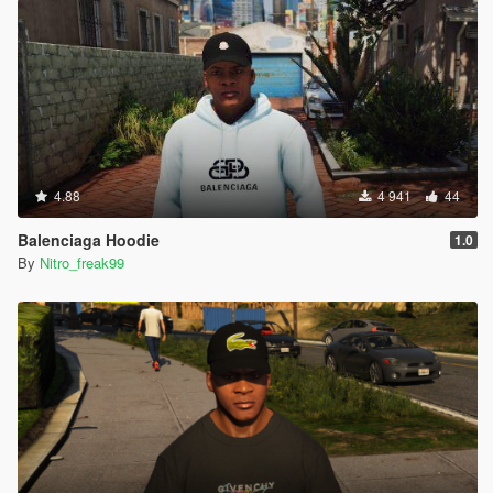
4.88
4 941
44
Balenciaga Hoodie
1.0
By
Nitro_freak99