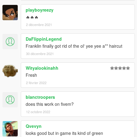
playboyreezy
🔥🔥🔥
2 décembre 2021
DaFlippinLegend
Franklin finally got rid of the ol' yee yee a** haircut
30 décembre 2021
Wityalookinahh
Fresh
2 février 2022
blanctroopers
does this work on fivem?
12 octobre 2022
Qvevyn
looks good but in game its kind of green