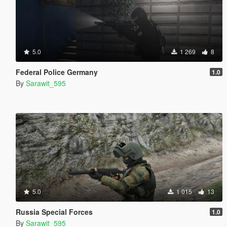
5.0
1 269
8
Federal Police Germany
1.0
By
Sarawit_595
5.0
1 015
13
Russia Special Forces
1.0
By
Sarawit_595