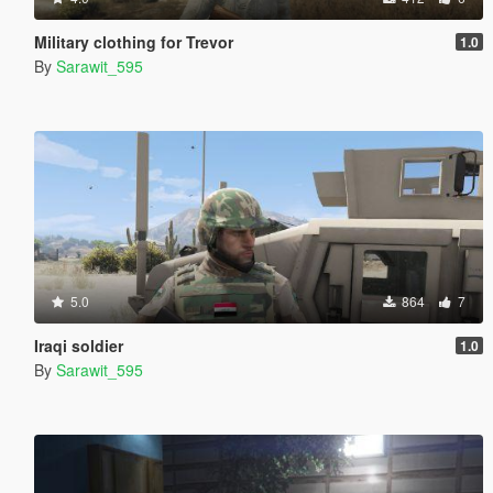
Military clothing for Trevor
1.0
By
Sarawit_595
5.0
864
7
Iraqi soldier
1.0
By
Sarawit_595