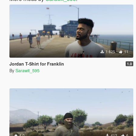
1 825
11
Jordan T-Shirt for Franklin
1.0
By
Sarawit_595
4.0
412
6