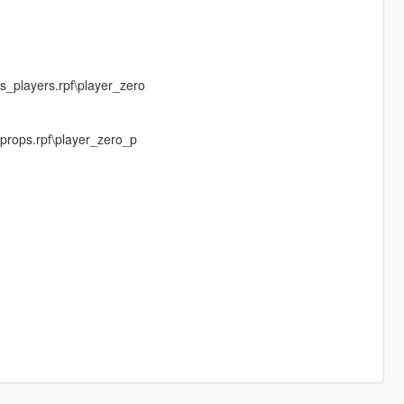
_players.rpf\player_zero
-
props.rpf\player_zero_p
-
-