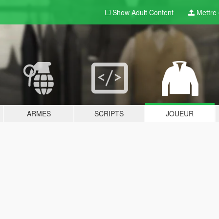
Show Adult
Content
Mettre e
ARMES
SCRIPTS
JOUEUR