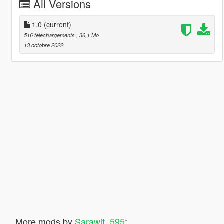
All Versions
1.0
(current)
516 téléchargements
, 36,1 Mo
13 octobre 2022
More mods by
Sarawit_595
: