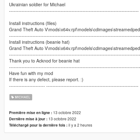
Ukrainian soldier for Michael
-----------------------------------------------------------------------------------
Install instructions (files)
Grand Theft Auto V\mods\x64v.rpf\models\cdimages\streamedpeds
-----------------------------------------------------------------------------------
Install instructions (beanie hat)
Grand Theft Auto V\mods\x64v.rpf\models\cdimages\streamedped
-----------------------------------------------------------------------------------
Thank you to Acknod for beanie hat
-----------------------------------------------------------------------------------
Have fun with my mod
If there is any defect, please report. :)
----------------------- -----------------------------------------------------------
MICHAEL
13 octobre 2022
Première mise en ligne :
13 octobre 2022
Dernière mise à jour :
il y a 2 heures
Téléchargé pour la dernière fois :