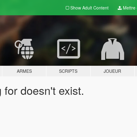
Show Adult
Content
Mettre e
ARMES
SCRIPTS
JOUEUR
for doesn't exist.