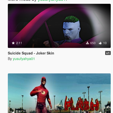
2.11
650
10
Suicide Squad - Joker Skin
v1
By
yusufyahya01
5.0
1 465
14