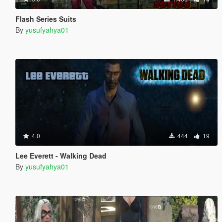
Flash Series Suits
By
yusufyahya01
4.0
444
19
Lee Everett - Walking Dead
By
yusufyahya01