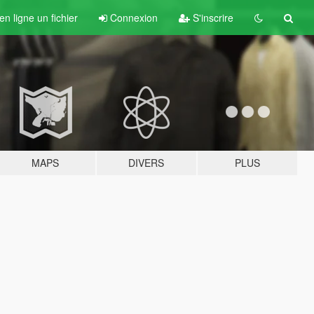
n ligne un fichier
Connexion
S'inscrire
MAPS
DIVERS
PLUS