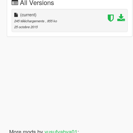
All Versions
(current)
245 téléchargements
, 855 ko
25 octobre 2015
More mods by
yusufyahya01
: