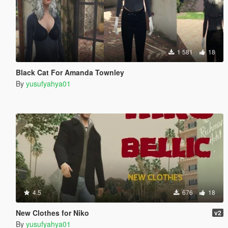
1 581
18
Black Cat For Amanda Townley
By
yusufyahya01
4.5
676
18
New Clothes for Niko
v2
By
yusufyahya01