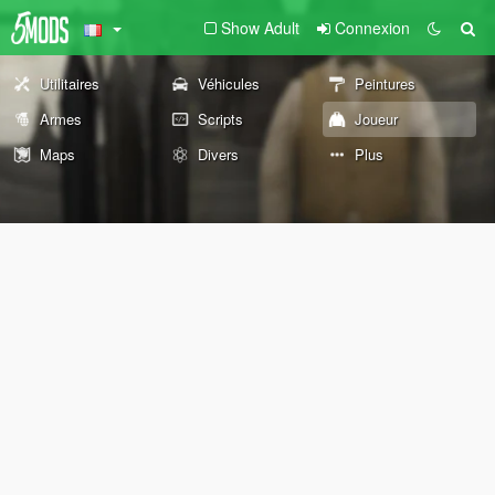
Show Adult
Connexion
Utilitaires
Véhicules
Peintures
Armes
Scripts
Joueur
Maps
Divers
Plus