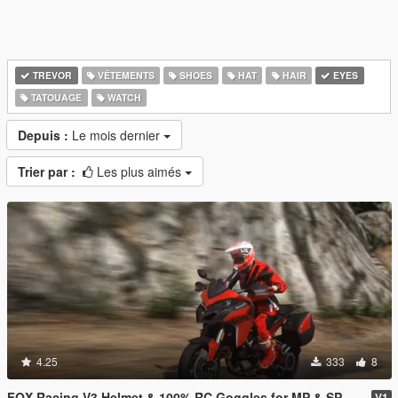
TREVOR
VÊTEMENTS
SHOES
HAT
HAIR
EYES
TATOUAGE
WATCH
Depuis :
Le mois dernier
Trier par :
Les plus aimés
4.25
333
8
FOX Racing V3 Helmet & 100% RC Goggles for MP & SP
V1