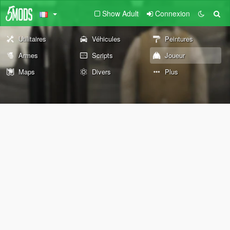
Show Adult
Connexion
Utilitaires
Véhicules
Peintures
Armes
Scripts
Joueur
Maps
Divers
Plus