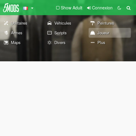
Show Adult
Connexion
Utilitaires
Véhicules
Peintures
Armes
Scripts
Joueur
Maps
Divers
Plus