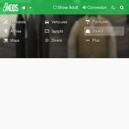
Show Adult
Connexion
Utilitaires
Véhicules
Peintures
Armes
Scripts
Joueur
Maps
Divers
Plus