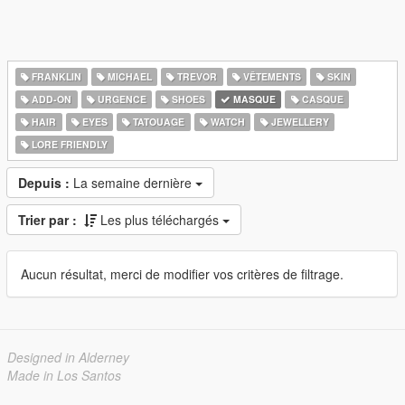
FRANKLIN
MICHAEL
TREVOR
VÊTEMENTS
SKIN
ADD-ON
URGENCE
SHOES
MASQUE
CASQUE
HAIR
EYES
TATOUAGE
WATCH
JEWELLERY
LORE FRIENDLY
Depuis :
La semaine dernière
Trier par :
Les plus téléchargés
Aucun résultat, merci de modifier vos critères de filtrage.
Designed in Alderney
Made in Los Santos