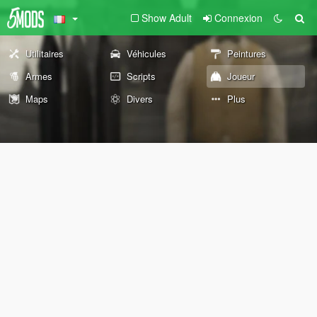
Show Adult
Connexion
Utilitaires
Véhicules
Peintures
Armes
Scripts
Joueur
Maps
Divers
Plus