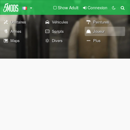
Show Adult
Connexion
Utilitaires
Véhicules
Peintures
Armes
Scripts
Joueur
Maps
Divers
Plus