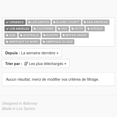
URGENCE
LOS SANTOS
BLAINE COUNTY
SAN ANDREAS
LOS ANGELES
CALIFORNIE
USA
FICTIF
AFRIQUE
ASIE
AUSTRALIE
EUROPE
MOYEN-ORIENT
AMÉRIQUE DU NORD
AMÉRIQUE DU SUD
Depuis :
La semaine dernière
Trier par :
Les plus téléchargés
Aucun résultat, merci de modifier vos critères de filtrage.
Designed in Alderney
Made in Los Santos