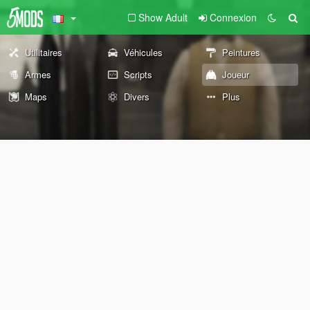
Show Adult
Connexion
Utilitaires
Véhicules
Peintures
Armes
Scripts
Joueur
Maps
Divers
Plus