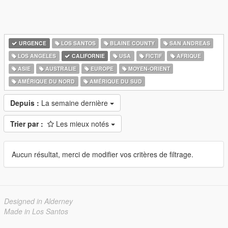
URGENCE
LOS SANTOS
BLAINE COUNTY
SAN ANDREAS
LOS ANGELES
CALIFORNIE
USA
FICTIF
AFRIQUE
ASIE
AUSTRALIE
EUROPE
MOYEN-ORIENT
AMÉRIQUE DU NORD
AMÉRIQUE DU SUD
Depuis :
La semaine dernière
Trier par :
Les mieux notés
Aucun résultat, merci de modifier vos critères de filtrage.
Designed in Alderney
Made in Los Santos