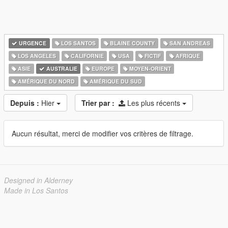
URGENCE
LOS SANTOS
BLAINE COUNTY
SAN ANDREAS
LOS ANGELES
CALIFORNIE
USA
FICTIF
AFRIQUE
ASIE
AUSTRALIE
EUROPE
MOYEN-ORIENT
AMÉRIQUE DU NORD
AMÉRIQUE DU SUD
Depuis :
Hier
Trier par :
Les plus récents
Aucun résultat, merci de modifier vos critères de filtrage.
Designed in Alderney
Made in Los Santos