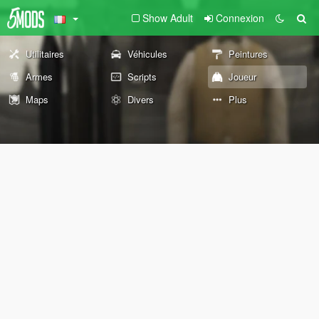
Show Adult
Connexion
Utilitaires
Véhicules
Peintures
Armes
Scripts
Joueur
Maps
Divers
Plus