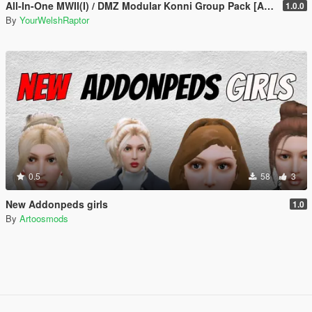
All-In-One MWII(I) / DMZ Modular Konni Group Pack [Add-On Ped & MP Male]
1.0.0
By
YourWelshRaptor
0.5
58
3
New Addonpeds girls
1.0
By
Artoosmods