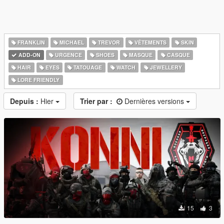
FRANKLIN
MICHAEL
TREVOR
VÊTEMENTS
SKIN
ADD-ON
URGENCE
SHOES
MASQUE
CASQUE
HAIR
EYES
TATOUAGE
WATCH
JEWELLERY
LORE FRIENDLY
Depuis :
Hier
Trier par :
Dernières versions
15
3