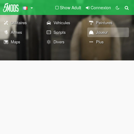
Show Adult
Connexion
Utilitaires
Véhicules
Peintures
Armes
Scripts
Joueur
Maps
Divers
Plus