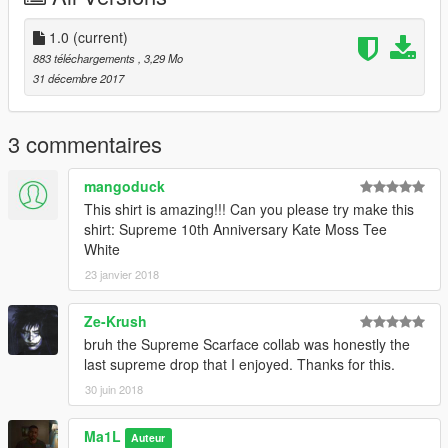
1.0
(current)
883 téléchargements
, 3,29 Mo
31 décembre 2017
3 commentaires
mangoduck
This shirt is amazing!!! Can you please try make this
shirt: Supreme 10th Anniversary Kate Moss Tee
White
23 janvier 2018
Ze-Krush
bruh the Supreme Scarface collab was honestly the
last supreme drop that I enjoyed. Thanks for this.
30 juin 2018
Ma1L
Auteur