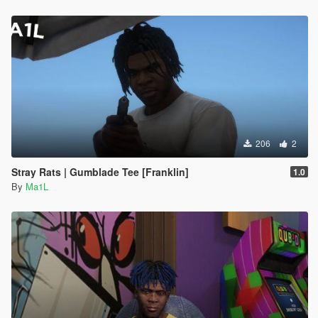
206
2
Stray Rats | Gumblade Tee [Franklin]
1.0
By
Ma1L