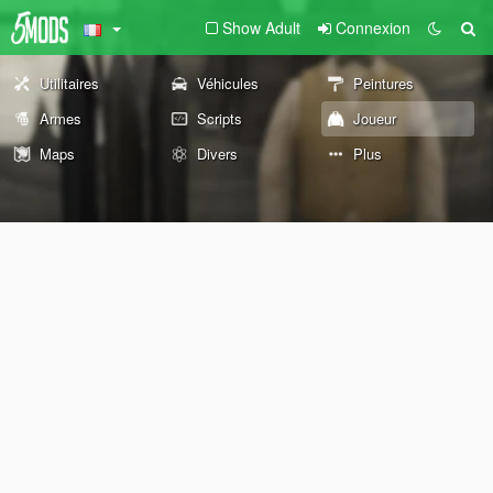
Show Adult
Connexion
Utilitaires
Véhicules
Peintures
Armes
Scripts
Joueur
Maps
Divers
Plus