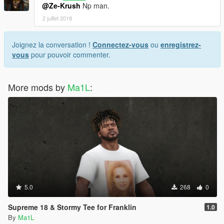
@Ze-Krush
Np man.
2 juillet 2018
Joignez la conversation !
Connectez-vous
ou
enregistrez-
vous
pour pouvoir commenter.
More mods by
Ma1L
:
5.0
268
0
Supreme 18 & Stormy Tee for Franklin
1.0
By
Ma1L