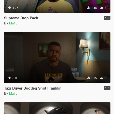
4.75
846
7
Supreme Drop Pack
1.0
By
Ma1L
5.0
315
3
Taxi Driver Bootleg Shirt Franklin
1.0
By
Ma1L