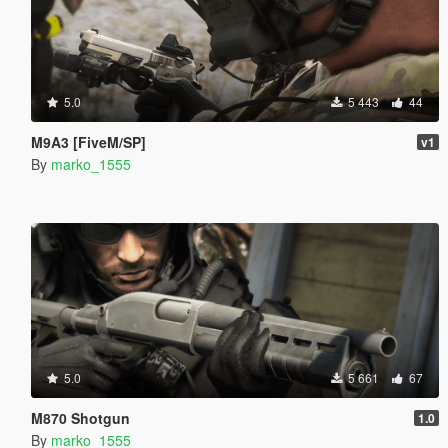
5.0
5 443
44
M9A3 [FiveM/SP]
v1
By
marko_1555
5.0
5 661
67
M870 Shotgun
1.0
By
marko_1555