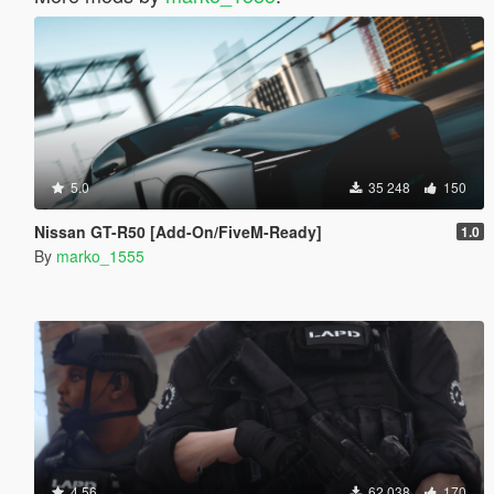
5.0
35 248
150
Nissan GT-R50 [Add-On/FiveM-Ready]
1.0
By
marko_1555
4.56
62 038
170