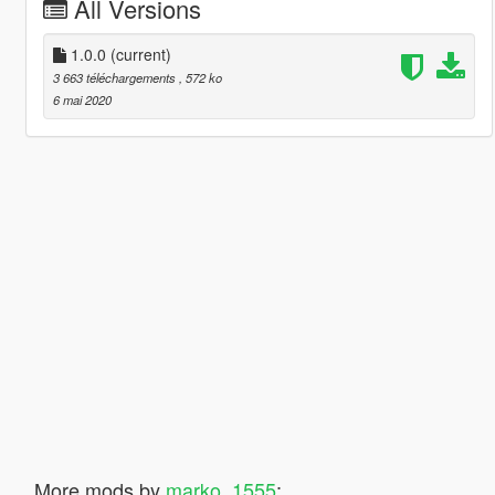
All Versions
1.0.0
(current)
3 663 téléchargements
, 572 ko
6 mai 2020
More mods by
marko_1555
: