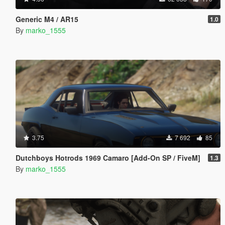
Generic M4 / AR15
1.0
By
marko_1555
3.75
7 692
85
Dutchboys Hotrods 1969 Camaro [Add-On SP / FiveM]
1.3
By
marko_1555