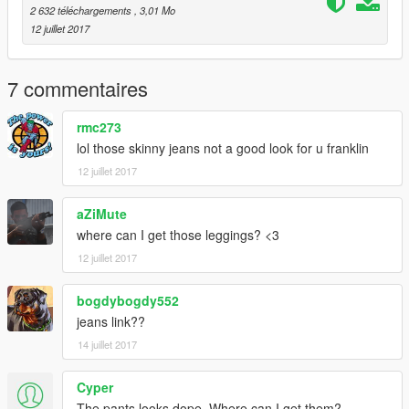
2 632 téléchargements
, 3,01 Mo
12 juillet 2017
7 commentaires
rmc273
lol those skinny jeans not a good look for u franklin
12 juillet 2017
aZiMute
where can I get those leggings? <3
12 juillet 2017
bogdybogdy552
jeans link??
14 juillet 2017
Cyper
The pants looks dope. Where can I get them?