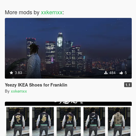
More mods by
xxkernxx
:
3.83
484
5
Yeezy IKEA Shoes for Franklin
1.1
By
xxkernxx