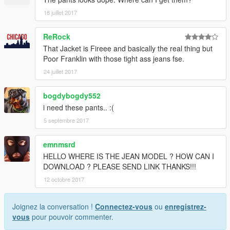
18 juillet 2017
ReRock
That Jacket is Fireee and basically the real thing but
Poor Franklin with those tight ass jeans fse.
24 juillet 2017
bogdybogdy552
i need these pants.. :(
5 septembre 2017
emnmsrd
HELLO WHERE IS THE JEAN MODEL ? HOW CAN I
DOWNLOAD ? PLEASE SEND LINK THANKS!!!
12 octobre 2017
Joignez la conversation !
Connectez-vous
ou
enregistrez-
vous
pour pouvoir commenter.