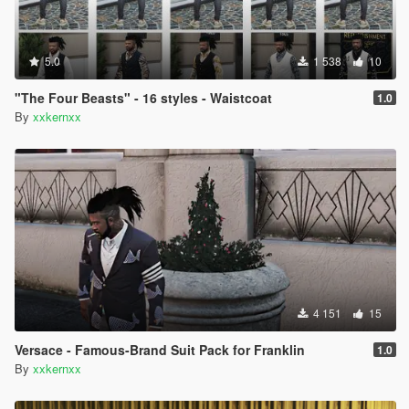
5.0
1 538
10
"The Four Beasts" - 16 styles - Waistcoat
1.0
By
xxkernxx
4 151
15
Versace - Famous-Brand Suit Pack for Franklin
1.0
By
xxkernxx