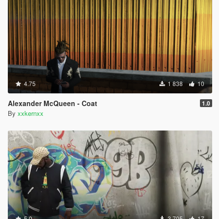
4.75
1 838
10
Alexander McQueen - Coat
1.0
By
xxkernxx
5.0
3 705
17