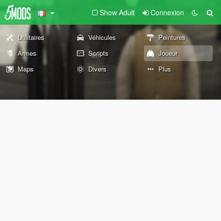
Show Adult
Connexion
Utilitaires
Véhicules
Peintures
Armes
Scripts
Joueur
Maps
Divers
Plus