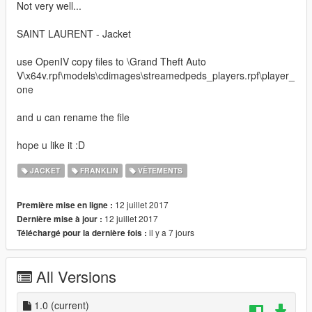
Not very well...
SAINT LAURENT - Jacket
use OpenIV copy files to \Grand Theft Auto
V\x64v.rpf\models\cdimages\streamedpeds_players.rpf\player_
one
and u can rename the file
hope u like it :D
JACKET
FRANKLIN
VÊTEMENTS
12 juillet 2017
Première mise en ligne :
12 juillet 2017
Dernière mise à jour :
il y a 7 jours
Téléchargé pour la dernière fois :
All Versions
1.0
(current)