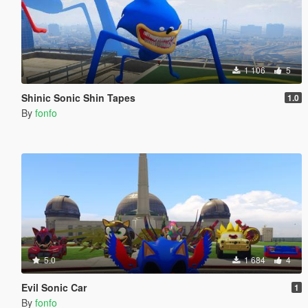
1 106
5
Shinic Sonic Shin Tapes
1.0
By
fonfo
5.0
1 684
4
Evil Sonic Car
1
By
fonfo