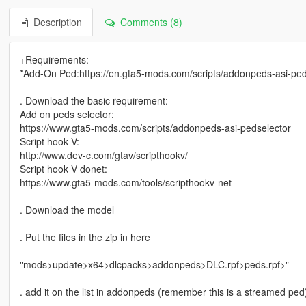
Description
Comments (8)
+Requirements:
*Add-On Ped:https://en.gta5-mods.com/scripts/addonpeds-asi-ped
. Download the basic requirement:
Add on peds selector:
https://www.gta5-mods.com/scripts/addonpeds-asi-pedselector
Script hook V:
http://www.dev-c.com/gtav/scripthookv/
Script hook V donet:
https://www.gta5-mods.com/tools/scripthookv-net
. Download the model
. Put the files in the zip in here
"mods>update>x64>dlcpacks>addonpeds>DLC.rpf>peds.rpf>"
. add it on the list in addonpeds (remember this is a streamed ped