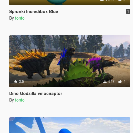
Sprunki Incredibox Blue
1
By
fonfo
3.5
947
4
Dino Godzilla velociraptor
By
fonfo