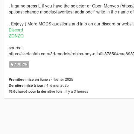
. Ingame press L if you have the selector or Open Menyoo (https
options>change models>favorites>addmodel" write in the name of
. Enjoyy ( More MODS questions and info on our discord or websit
Discord
ZONZO
source:
https://sketchfab.com/3d-models/roblox-boy-effb0ff878504caa89
ADD-ON
4 février 2025
Première mise en ligne :
4 février 2025
Dernière mise à jour :
il y a 3 heures
Téléchargé pour la dernière fois :