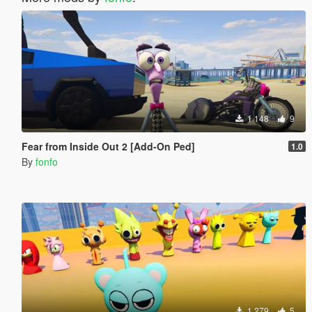
1 148
9
Fear from Inside Out 2 [Add-On Ped]
1.0
By
fonfo
1 279
5