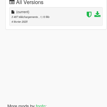
All Versions
(current)
3 487 téléchargements
, 1,13 Mo
4 février 2025
More mods by
fonfo
: