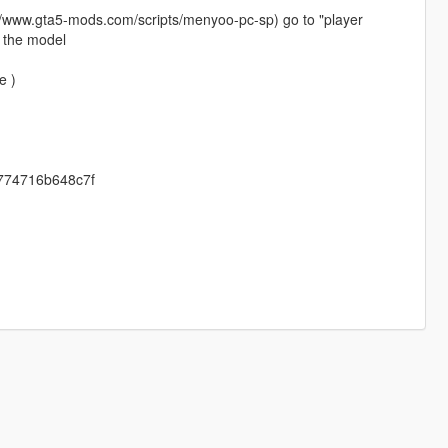
://www.gta5-mods.com/scripts/menyoo-pc-sp) go to "player
 the model
e )
3774716b648c7f