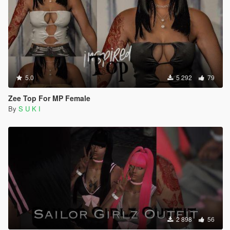
5.0
5 292
79
Zee Top For MP Female
By
S U K I
2 898
56