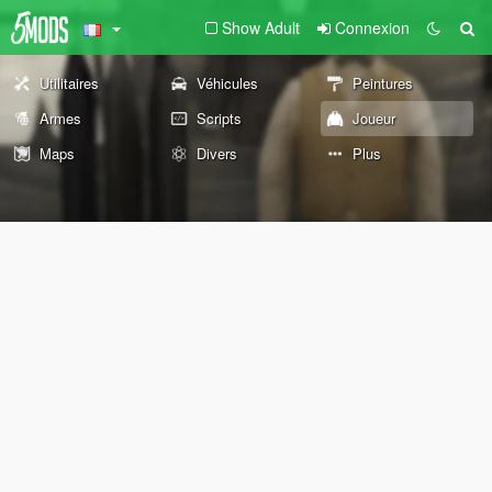
Show Adult
Connexion
Utilitaires
Véhicules
Peintures
Armes
Scripts
Joueur
Maps
Divers
Plus