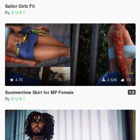
Sailor Girlz Fit
By
S U K I
4.75
4 528
73
Summertime Skirt for MP Female
1.0
By
S U K I