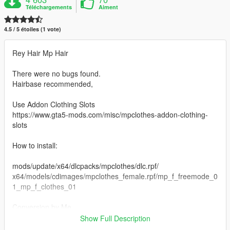
Téléchargements
Aiment
4.5 / 5 étoiles (1 vote)
Rey Hair Mp Hair
There were no bugs found.
Hairbase recommended,
Use Addon Clothing Slots
https://www.gta5-mods.com/misc/mpclothes-addon-clothing-
slots
How to install:
mods/update/x64/dlcpacks/mpclothes/dlc.rpf/
x64/models/cdimages/mpclothes_female.rpf/mp_f_freemode_0
1_mp_f_clothes_01
Conversion by Me
Inspired by ReinTheReaper
Show Full Description