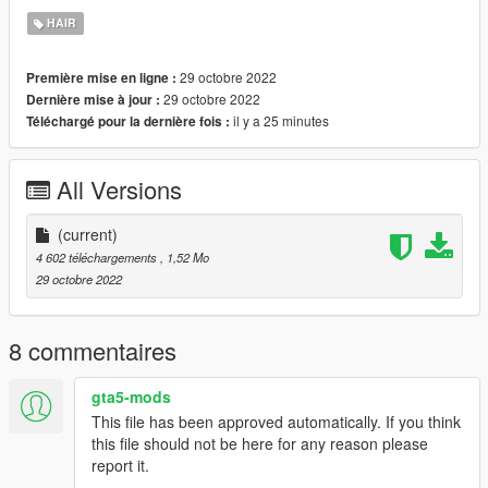
Enjoy :)
HAIR
Join My Discord: https://discord.gg/ZnRjvCds
29 octobre 2022
Première mise en ligne :
29 octobre 2022
Dernière mise à jour :
il y a 25 minutes
Téléchargé pour la dernière fois :
All Versions
(current)
4 602 téléchargements
, 1,52 Mo
29 octobre 2022
8 commentaires
gta5-mods
This file has been approved automatically. If you think
this file should not be here for any reason please
report it.