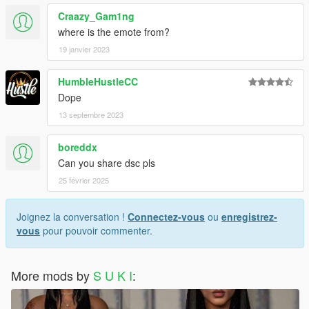
Craazy_Gam1ng
where is the emote from?
19 janvier 2023
HumbleHustleCC
Dope
13 septembre 2023
boreddx
Can you share dsc pls
25 février 2025
Joignez la conversation !
Connectez-vous
ou
enregistrez-
vous
pour pouvoir commenter.
More mods by
S U K I
: