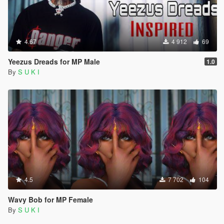
4.67
4 912
69
Yeezus Dreads for MP Male
1.0
By
S U K I
4.5
7 702
104
Wavy Bob for MP Female
By
S U K I