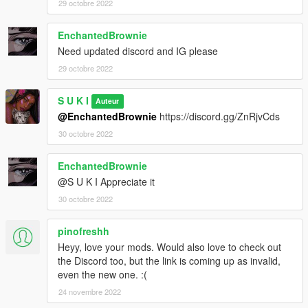
29 octobre 2022
EnchantedBrownie
Need updated discord and IG please
29 octobre 2022
S U K I
Auteur
@EnchantedBrownie
https://discord.gg/ZnRjvCds
30 octobre 2022
EnchantedBrownie
@S U K I Appreciate it
30 octobre 2022
pinofreshh
Heyy, love your mods. Would also love to check out
the Discord too, but the link is coming up as invalid,
even the new one. :(
24 novembre 2022