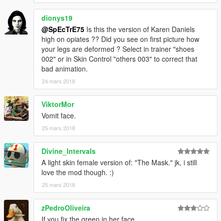
dionys19
@SpEcTrE75
Is this the version of Karen Daniels
high on opiates ?? Did you see on first picture how
your legs are deformed ? Select in trainer "shoes
002" or in Skin Control "others 003" to correct that
bad animation.
24 mars 2018
ViktorMor
Vomit face.
25 mars 2018
Divine_Intervals
A light skin female version of: "The Mask." jk, i still
love the mod though. :)
25 mars 2018
zPedroOliveira
If you fix the green in her face...