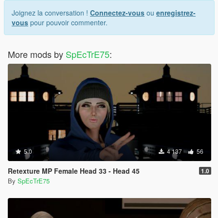
Joignez la conversation !
Connectez-vous
ou
enregistrez-
vous
pour pouvoir commenter.
More mods by
SpEcTrE75
:
5.0
4 137
56
Retexture MP Female Head 33 - Head 45
1.0
By
SpEcTrE75