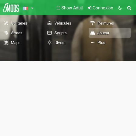
Show Adult
Connexion
Utilitaires
Véhicules
Peintures
Armes
Scripts
Joueur
Maps
Divers
Plus