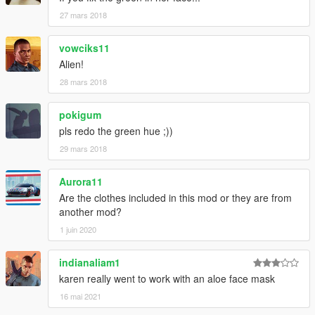
27 mars 2018
vowciks11
Alien!
28 mars 2018
pokigum
pls redo the green hue ;))
29 mars 2018
Aurora11
Are the clothes included in this mod or they are from
another mod?
1 juin 2020
indianaliam1
karen really went to work with an aloe face mask
16 mai 2021