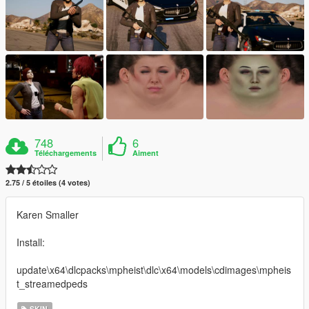
748
6
Téléchargements
Aiment
2.75 / 5 étoiles (4 votes)
Karen Smaller
Install:
update\x64\dlcpacks\mpheist\dlc\x64\models\cdimages\mpheis
t_streamedpeds
SKIN