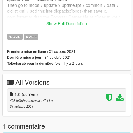
Then go to mods > update > update.rpf > common > data >
dlclist.xml > add this line dlcpacks:\birds\ then save it.
dont forget to drag the Rockstar Games file at "Goes in your
Documents folder location" to Documents
Show Full Description
To spawn this you need trainer ex: menyoo
SKIN
ASIE
Menyoo tutorial : go to Player Options > Model Changer > Input
31 octobre 2021
Première mise en ligne :
Model "Hornbill".
31 octobre 2021
Dernière mise à jour :
il y a 2 jours
Téléchargé pour la dernière fois :
Done!
Model by INSANOGAMES, N8Gamez
All Versions
More details at the tail by Me
1.0
(current)
406 téléchargements
, 421 ko
31 octobre 2021
1 commentaire