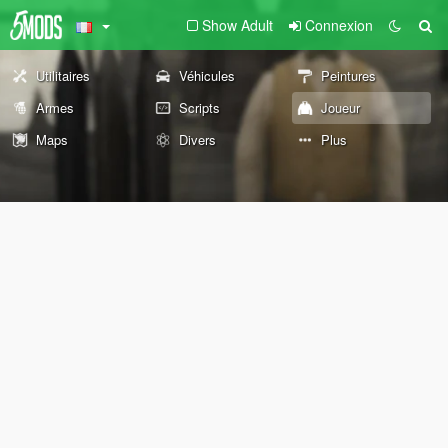
Show Adult
Connexion
Utilitaires
Véhicules
Peintures
Armes
Scripts
Joueur
Maps
Divers
Plus