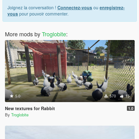
Joignez la conversation !
Connectez-vous
ou
enregistrez-
vous
pour pouvoir commenter.
More mods by
Troglobite
:
5.0
570
15
New textures for Rabbit
1.0
By
Troglobite