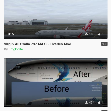
5.0
186
0
Virgin Australia 737 MAX 8 Liveries Mod
1.0
By
Troglobite
434
1