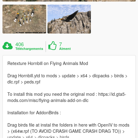
406
7
Téléchargements
Aiment
Retexture Hornbill on Flying Animals Mod
Drag Hornbill.ytd to mods > update > x64 > dlcpacks > birds >
dlc.rpf > peds.rpf
To install this mod you need the original mod : https://id.gta5-
mods.com/misc/flying-animals-add-on-dlc
Installation for AddonBirds :
Drag birds file at instal the folders in here with OpenIV to mods
> (x64w.rpf (TO AVOID CRASH GAME CRASH DRAG TO)) >
update > x64 > dlcpacks > birds