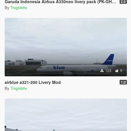
Garuda Indonesia Airbus A330neo livery pack (PK-GHE, PK-GHF, PK-GHG)
2.0
By
Troglobite
123
0
airblue a321-200 Livery Mod
1.0
By
Troglobite