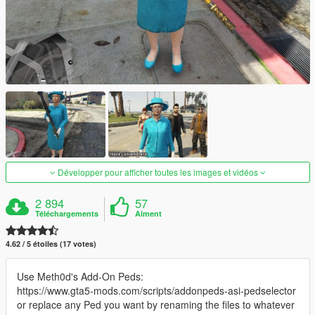
Développer pour afficher toutes les images et vidéos
2 894
57
Téléchargements
Aiment
4.62 / 5 étoiles (17 votes)
Use Meth0d's Add-On Peds:
https://www.gta5-mods.com/scripts/addonpeds-asi-pedselector
or replace any Ped you want by renaming the files to whatever