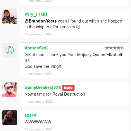
14 septembre 2022
V3ry_H1GH
@BrandonYeets
yeah I found out when she hopped
in the whip to offer services 🫣
14 septembre 2022
AndreaS202
Great mod, Thank you Your Majesty Queen Elizabeth
II !
God save the King!!
14 septembre 2022
GameBreaker20XX
Banni
Now it time for Royal Destruction
14 septembre 2022
sxe10
WWWWWWW
14 septembre 2022