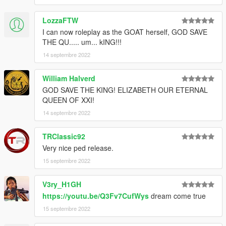
LozzaFTW
I can now roleplay as the GOAT herself, GOD SAVE
THE QU..... um... kING!!!
14 septembre 2022
William Halverd
GOD SAVE THE KING! ELIZABETH OUR ETERNAL
QUEEN OF XXI!
14 septembre 2022
TRClassic92
Very nice ped release.
15 septembre 2022
V3ry_H1GH
https://youtu.be/Q3Fv7CufWys
dream come true
15 septembre 2022