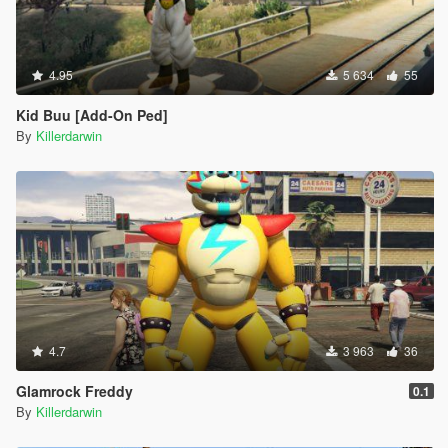
4.95
5 634
55
Kid Buu [Add-On Ped]
By
Killerdarwin
4.7
3 963
36
Glamrock Freddy
0.1
By
Killerdarwin