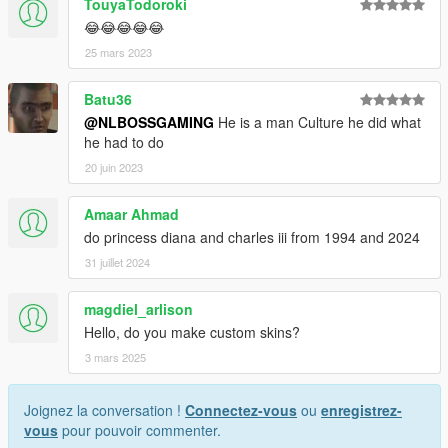
TouyaTodoroki
😂😂😂😂😂
25 mars 2023
Batu36
@NLBOSSGAMING
He is a man Culture he did what
he had to do
20 juin 2023
Amaar Ahmad
do princess diana and charles iii from 1994 and 2024
31 juillet 2024
magdiel_arlison
Hello, do you make custom skins?
3 mars 2025
Joignez la conversation !
Connectez-vous
ou
enregistrez-
vous
pour pouvoir commenter.