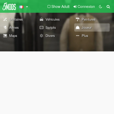
Show Adult
Connexion
Utilitaires
Véhicules
Peintures
Armes
Scripts
Joueur
Maps
Divers
Plus