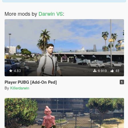
More mods by
Darwin VS
:
4.83
6 919
48
Player PUBG [Add-On Ped]
1
By
Killerdarwin