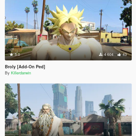
5.0
4 604
43
Broly [Add-On Ped]
By
Killerdarwin