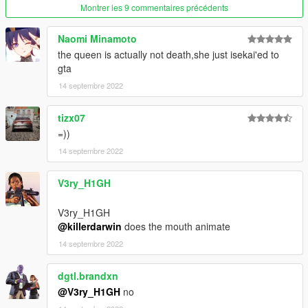
Montrer les 9 commentaires précédents
Naomi Minamoto
the queen is actually not death,she just isekai'ed to
gta
14 septembre 2022
tizx07
=))
14 septembre 2022
V3ry_H1GH
V3ry_H1GH
@killerdarwin
does the mouth animate
14 septembre 2022
dgtl.brandxn
@V3ry_H1GH
no